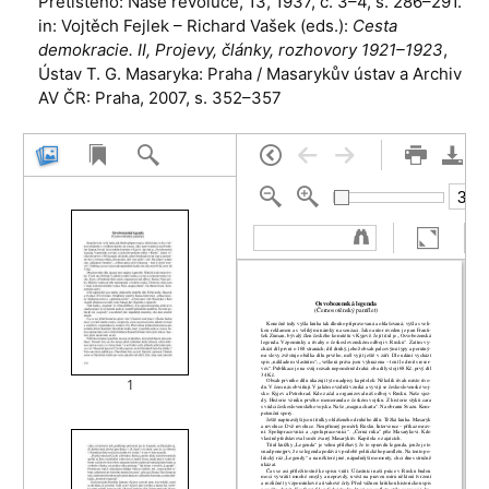
Přetištěno: Naše revoluce, 13, 1937, č. 3–4, s. 286–291.
in: Vojtěch Fejlek – Richard Vašek (eds.):
Cesta
demokracie. II, Projevy, články, rozhovory 1921–1923
,
Ústav T. G. Masaryka: Praha / Masarykův ústav a Archiv
AV ČR: Praha, 2007, s. 352–357