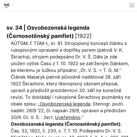
sv. 34 | Osvobozenská legenda
(Černosotěnský pamflet)
[1922]
AÚTGM, f. TGM-L, kr. 81. Strojopisný koncept článku s
rukopisnými opravami a doplňky perem (patrně V. K.
Škracha), strojem podepsáno Dr. V. Š. Dále je zde
uložen výtisk Času z 1. 10. 1922 se zatrženým článkem,
ke kterému je tužkou připsáno: „Dr. V. S. = T. G. M.“
Článek Masaryk patrně původně nadiktoval 28. září
1922 Škrachovi, který těsnopisný záznam přepsal,
upravil a předložil prezidentovi 30. září ke konečné
revizi. To dokládají i rukopisné Škrachovy poznámky na
obale spisu: „
Osvobozenská legenda
. Stenogr. pozn.
nadikt. 28/9 ‘22, čl. napsán 29/9, opraven a předložen
30/9. Dr. V. S. : žert.
Uveřejněno
.“
Osvobozenská legenda (Černosotěnský pamflet).
Čas, 32, 1922, č. 230, s. 7, 1. 10. Podepsáno Dr. V. S.