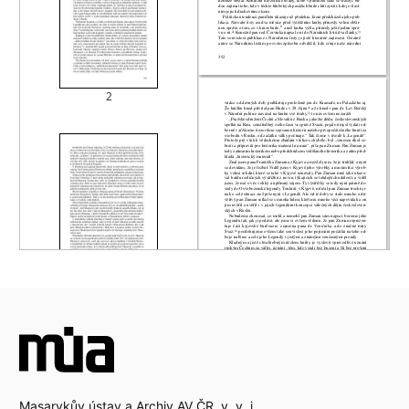
Masarykův ústav a Archiv AV ČR, v. v. i.