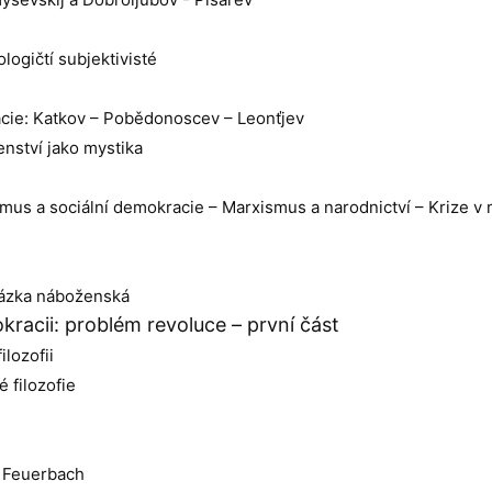
ologičtí subjektivisté
racie: Katkov – Pobědonoscev – Leonťjev
enství jako mystika
smus a sociální demokracie – Marxismus a narodnictví – Krize v
Otázka náboženská
eokracii: problém revoluce – první část
ilozofii
 filozofie
a Feuerbach