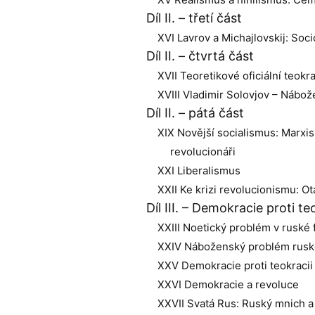
Díl II. – třetí část
XVI Lavrov a Michajlovskij: Soci
Díl II. – čtvrtá část
XVII Teoretikové oficiální teok
XVIII Vladimir Solovjov – Nábož
Díl II. – pátá část
XIX Novější socialismus: Marxi
revolucionáři
XXI Liberalismus
XXII Ke krizi revolucionismu: 
Díl III. – Demokracie proti t
XXIII Noetický problém v ruské f
XXIV Náboženský problém ruské
XXV Demokracie proti teokracii
XXVI Demokracie a revoluce
XXVII Svatá Rus: Ruský mnich 