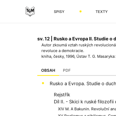
SPISY
TEXTY
sv. 12 | Rusko a Evropa II. Studie o d
Autor zkoumá vztah ruských revolucionář
revoluce a demokracie.
kniha, česky, 1996, Ústav T. G. Masaryka
OBSAH
PDF
Rusko a Evropa. Studie o duchov
Rejstřík
Díl II. - Skici k ruské filozof
XIV M. A Bakunin. Revoluční a
XV Realismus a nihilismus. Cem