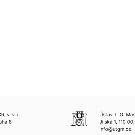
 v. v. i.
Ústav T. G. Masa
aha 8
Jilská 1, 110 00
info@utgm.cz