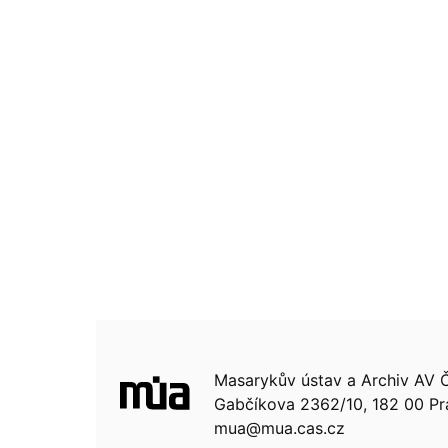
Masarykův ústav a Archiv AV ČR,
Gabčíkova 2362/10, 182 00 Pr
mua@mua.cas.cz