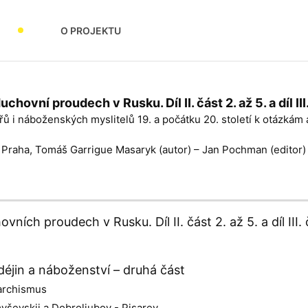
O PROJEKTU
uchovní proudech v Rusku. Díl II. část 2. až 5. a díl III.
ů i náboženských myslitelů 19. a počátku 20. století k otázkám
: Praha, Tomáš Garrigue Masaryk (autor) – Jan Pochman (editor) 
ních proudech v Rusku. Díl II. část 2. až 5. a díl III. 
ii déjin a náboženství – druhá část
narchismus
yševskij a Dobroljubov - Pisarev