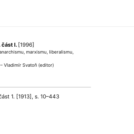
 část I.
[1996]
 anarchismu, marxismu, liberalismu,
– Vladimír Svatoň (editor)
část 1.
[1913], s. 10–443