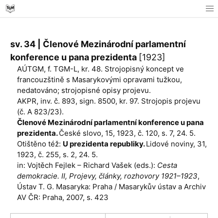
sv. 34 | Členové Mezinárodní parlamentní
konference u pana prezidenta
[1923]
AÚTGM, f. TGM-L, kr. 48. Strojopisný koncept ve
francouzštině s Masarykovými opravami tužkou,
nedatováno; strojopisné opisy projevu.
AKPR, inv. č. 893, sign. 8500, kr. 97. Strojopis projevu
(č. A 823/23).
Členové Mezinárodní parlamentní konference u pana
prezidenta.
České slovo, 15, 1923, č. 120, s. 7, 24. 5.
Otištěno též:
U prezidenta republiky.
Lidové noviny, 31,
1923, č. 255, s. 2, 24. 5.
in: Vojtěch Fejlek – Richard Vašek (eds.):
Cesta
demokracie. II, Projevy, články, rozhovory 1921–1923
,
Ústav T. G. Masaryka: Praha / Masarykův ústav a Archiv
AV ČR: Praha, 2007, s. 423