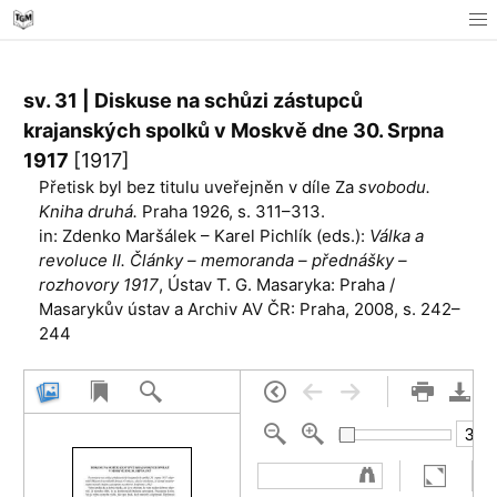
sv. 31 | Diskuse na schůzi zástupců
krajanských spolků v Moskvě dne 30. Srpna
1917
[1917]
Přetisk byl bez titulu uveřejněn v díle Za
svobodu.
Kniha druhá.
Praha 1926, s. 311–313.
in: Zdenko Maršálek – Karel Pichlík (eds.):
Válka a
revoluce II. Články – memoranda – přednášky –
rozhovory 1917
, Ústav T. G. Masaryka: Praha /
Masarykův ústav a Archiv AV ČR: Praha, 2008, s. 242–
244