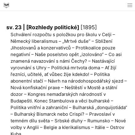
sv. 23 | [Rozhledy politické]
[1895]
Schválení rozpočtu s položkou pro školu v Celji –
Německý liberalismus – „Mrtvé duše“ – Sblížení
Jihoslovanů a konzervativců – Protikoalice pouze
negativní – Naše poselstvo opět „izolováno“ – Co asi
znamená navazování s námi Čechy? – Nastávající
vyrovnání s Uhry – Politická mrtvota doma – Ať žijí
řezníci, učitelé, ať vůbec žije kdekdo! – Politika
abonentní stačí – Návrh na národohospodářský sjezd –
Nová konfiskační praxe – Neštěstí v Mostě a státní
dozor – Kongres nemaďarských národností v
Budapešti. Konec Stambulova a věci bulharské –
Politika vnitřní a zahraniční – Bulharská „donquijotiáda“
– Bulharský Bismarck nebo Crispi? – Pravoslaví v
temném dílu světa – Srbské dluhy – Rumunsko – Nové
volby v Anglii – Belgie a klerikalismus – Itálie – Ostrov
Kuba