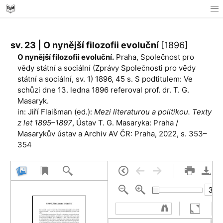
sv. 23 | O nynější filozofii evoluční
[1896]
O nynější filozofii evoluční.
Praha, Společnost pro
vědy státní a sociální (Zprávy Společnosti pro vědy
státní a sociální, sv. 1) 1896, 45 s. S podtitulem: Ve
schůzi dne 13. ledna 1896 referoval prof. dr. T. G.
Masaryk.
in: Jiří Flaišman (ed.):
Mezi literaturou a politikou. Texty
z let 1895–1897
, Ústav T. G. Masaryka: Praha /
Masarykův ústav a Archiv AV ČR: Praha, 2022, s. 353–
354