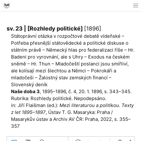
sv. 23 | [Rozhledy politické]
[1896]
Státoprávní otázka v rozpočtové debatě vídeňské –
Potřeba přesnější státovědecké a politické diskuse o
státním právě – Německý hlas pro federalizaci říše – Hr.
Badeni pro vyrovnání, ale s Uhry – Exodus na českém
sněmě – Hr. Thun – Mladočeští poslanci jsou smířliví,
ale kolísají mezi šlechtou a Němci – Pokrokáři a
mladočeši – Žalostný stav zemských financí –
Slovenský deník
Naše doba 3
, 1895–1896, č. 4, 20. 1. 1896, s. 343–345.
Rubrika: Rozhledy politické. Nepodepsáno.
in: Jiří Flaišman (ed.):
Mezi literaturou a politikou. Texty
z let 1895–1897
, Ústav T. G. Masaryka: Praha /
Masarykův ústav a Archiv AV ČR: Praha, 2022, s. 355–
357