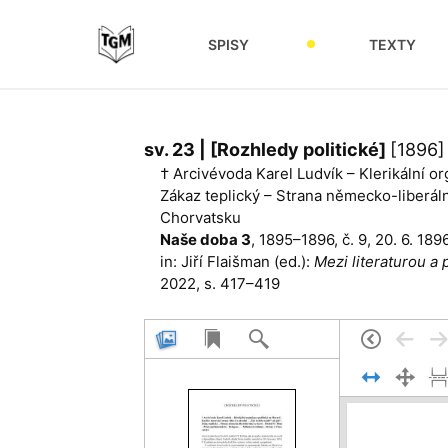
SPISY
TEXTY
sv. 23 | [Rozhledy politické]
[1896]
† Arcivévoda Karel Ludvík – Klerikální or
Zákaz teplický – Strana německo-liberáln
Chorvatsku
Naše doba 3
, 1895–1896, č. 9, 20. 6. 18
in: Jiří Flaišman (ed.):
Mezi literaturou a 
2022, s. 417–419