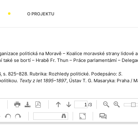
O PROJEKTU
ganizace politická na Moravě – Koalice moravské strany lidové a n
í také se bortí – Hrabě Fr. Thun – Práce parlamentámí – Delega
96, s. 825–828. Rubrika: Rozhledy politické. Podepsáno:
S.
politikou. Texty z let 1895–1897
, Ústav T. G. Masaryka: Praha / 