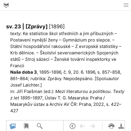
sv. 23 | [Zprávy]
[1896]
texty: Ke statistice škol středních a jim příbuzných –
Postavení nynější ženy – Gymnázium pro slepce. –
Státní hospodářství rakouské – Z evropské statistiky –
Krb dělnice. – Školství severoamerických Spojených
států – Stroj sázecí – Ženské tovární inspektorky ve
Francii
Naše doba 3
, 1895–1896, č. 9, 20. 6. 1896, s. 857–858,
861–864; rubrika: Zprávy. Nepodepsáno. [Spolu­autor
Josef Laichter.]
in: Jiří Flaišman (ed.):
Mezi literaturou a politikou. Texty
z let 1895–1897
, Ústav T. G. Masaryka: Praha /
Masarykův ústav a Archiv AV ČR: Praha, 2022, s. 422–
427