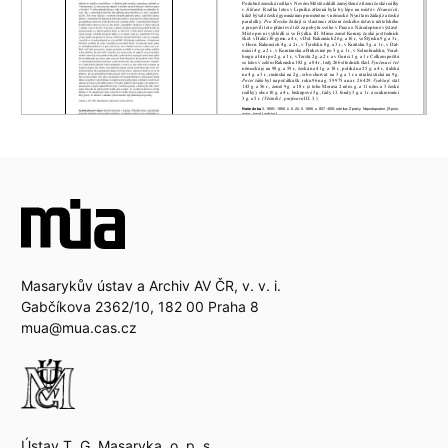
Masarykův ústav a Archiv AV ČR, v. v. i.
Gabčíkova 2362/10, 182 00 Praha 8
mua@mua.cas.cz
Ústav T. G. Masaryka, o. p. s.