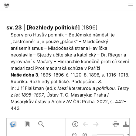
sv. 23 | [Rozhledy politické]
[1896]
Spory pro Husův pomník – Betlémské náměstí je
„zastrčené“ a je pouze „plácek“ – Mladočeský
antisemitismus – Mladočeská strana Havlíčka
neoslavila – Sjezdy učitelské a katolický – Dr. Rieger a
vyrovnání s Maďary – Hierarchie konečně proti církevní
maďarizaci Protimaďarská schůze v Paříži
Naše doba 3
, 1895–1896, č. 11,20. 8. 1896, s. 1016–1018.
Rubrika: Rozhledy politické. Podepsáno:
S.
in: Jiří Flaišman (ed.):
Mezi literaturou a politikou. Texty
z let 1895–1897
, Ústav T. G. Masaryka: Praha /
Masarykův ústav a Archiv AV ČR: Praha, 2022, s. 442–
443