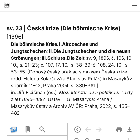
sv. 23 | Česká krize (Die böhmische Krise)
[1896]
Die böhmische Krise. I. Altczechen und
Jungtschechen; II. Die Jungtschechen und die neuen
Strömungen; III. Schluss. Die Zeit
sv. 9, 1896, č. 106, 10.
10., s. 21–23; č. 107, 17. 10., s. 38–39; č. 108, 24. 10., s.
53–55. [Dobový český překlad s názvem Česká krize
(edd. Helena Kokešová a Stanislav Polák) in Masa­rykův
sborník 11–12, Praha 2004, s. 339–381.]
in: Jiří Flaišman (ed.):
Mezi literaturou a politikou. Texty
z let 1895–1897
, Ústav T. G. Masaryka: Praha /
Masarykův ústav a Archiv AV ČR: Praha, 2022, s. 465–
482