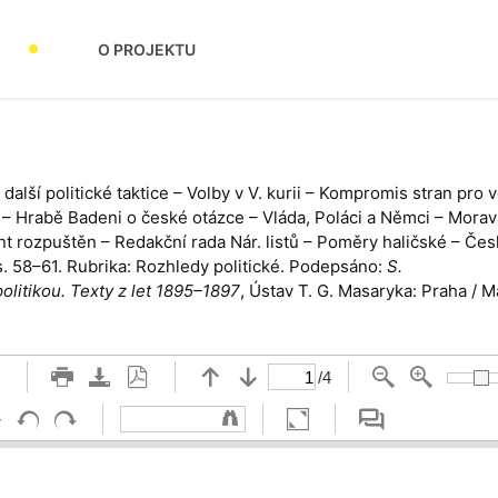
O PROJEKTU
další politické taktice – Volby v V. kurii – Kompromis stran pr
 Hrabě Badeni o české otázce – Vláda, Poláci a Němci – Morav
t rozpuštěn – Redakční rada Nár. listů – Poměry haličské – Česk
 s. 58–61. Rubrika: Rozhledy politické. Podepsáno:
S.
politikou. Texty z let 1895–1897
, Ústav T. G. Masaryka: Praha / 