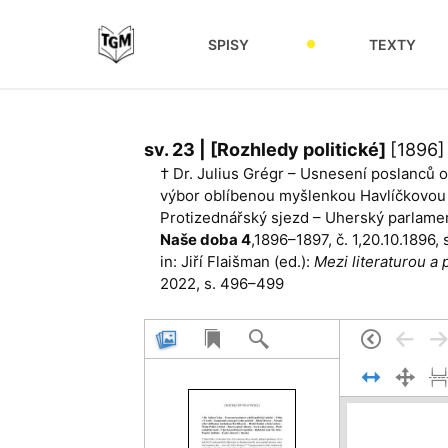
SPISY
TEXTY
sv. 23 | [Rozhledy politické]
[1896]
† Dr. Julius Grégr – Usnesení poslanců o 
výbor oblíbenou myšlenkou Havlíčkovou –
Protizednářský sjezd – Uherský parlamen
Naše doba 4
,1896–1897, č. 1,20.10.1896,
in: Jiří Flaišman (ed.):
Mezi literaturou a 
2022, s. 496–499