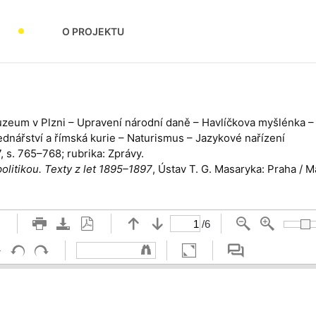
O PROJEKTU
uzeum v Plzni – Upravení národní daně – Havlíčkova myšlénka –
dnářství a římská kurie – Naturismus – Jazykové nařízení
7, s. 765–768; rubrika: Zprávy.
politikou. Texty z let 1895–1897
, Ústav T. G. Masaryka: Praha / 