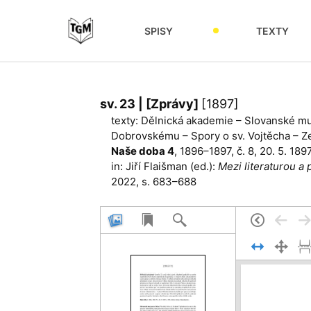
SPISY
TEXTY
sv. 23 | [Zprávy]
[1897]
texty: Dělnická akademie – Slovanské m
Dobrovskému – Spory o sv. Vojtěcha – Ze
Naše doba 4
, 1896–1897, č. 8, 20. 5. 189
in: Jiří Flaišman (ed.):
Mezi literaturou a 
2022, s. 683–688