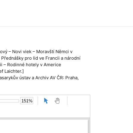
ový – Novi viek – Moravští Němci v
 Přednášky pro lid ve Francii a národní
lii – Rodinné hotely v Americe
f Laichter.]
Masarykův ústav a Archiv AV ČR: Praha,