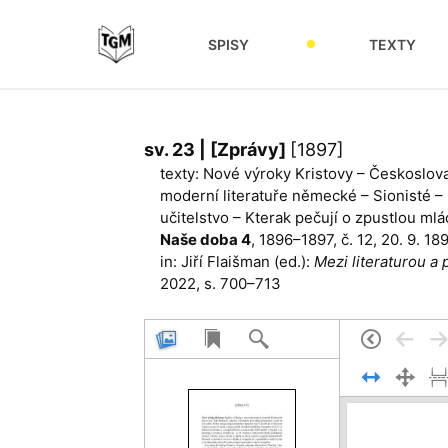
SPISY
TEXTY
sv. 23 | [Zprávy]
[1897]
texty: Nové výroky Kristovy – Českoslov
moderní literatuře německé – Sionisté – 
učitelstvo – Kterak pečují o zpustlou ml
Naše doba 4
, 1896–1897, č. 12, 20. 9. 1
in: Jiří Flaišman (ed.):
Mezi literaturou a 
2022, s. 700–713