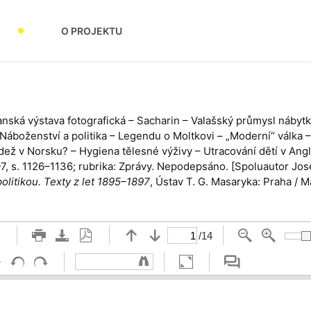
O PROJEKTU
anská výstava fotografická – Sacharin – Valašský průmysl nábytk
Náboženství a politika – Legendu o Moltkovi – „Moderní“ válka –
ádež v Norsku? – Hygiena tělesné výživy – Utracování dětí v Ang
897, s. 1126–1136; rubrika: Zprávy. Nepodepsáno. [Spoluautor Jose
politikou. Texty z let 1895–1897
, Ústav T. G. Masaryka: Praha / 