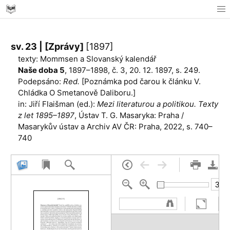
sv. 23 | [Zprávy]
[1897]
texty: Mommsen a Slovanský kalendář
Naše doba 5
, 1897–1898, č. 3, 20. 12. 1897, s. 249.
Podepsáno:
Red.
[Poznámka pod čarou k článku V.
Chládka O Smetanově Daliboru.]
in: Jiří Flaišman (ed.):
Mezi literaturou a politikou. Texty
z let 1895–1897
, Ústav T. G. Masaryka: Praha /
Masarykův ústav a Archiv AV ČR: Praha, 2022, s. 740–
740