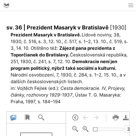
sv. 36 | Prezident Masaryk v Bratislavě
[1930]
Prezident Masaryk v Bratislavě.
Lidové noviny, 38,
1930, č. 516, s. 3, 12. 10., č. 517, s. 1–2, 13. 10., č. 519, s.
3, 14. 10. Otištěno též:
Zájezd pana prezidenta z
Toporčianek do Bratislavy.
Československá republika,
251, 1930, č. 241, s. 7, 12. 10.
Demokracie není jen
program politický, nýbrž také sociální a kulturní.
Národní osvobození, 7, 1930, č. 284, s. 1–2, 15. 10., a v
dalších československých listech.
in: Vojtěch Fejlek (ed.):
Cesta demokracie. IV, Projevy,
články, rozhovory 1929-1937
, Ústav T. G. Masaryka:
Praha, 1997, s. 184–194