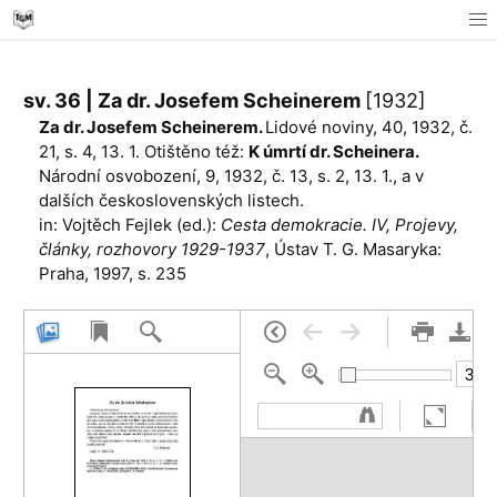
sv. 36 | Za dr. Josefem Scheinerem
[1932]
Za dr. Josefem Scheinerem.
Lidové noviny, 40, 1932, č.
21, s. 4, 13. 1. Otištěno též:
K úmrtí dr. Scheinera.
Národní osvobození, 9, 1932, č. 13, s. 2, 13. 1., a v
dalších česko­slovenských listech.
in: Vojtěch Fejlek (ed.):
Cesta demokracie. IV, Projevy,
články, rozhovory 1929-1937
, Ústav T. G. Masaryka:
Praha, 1997, s. 235