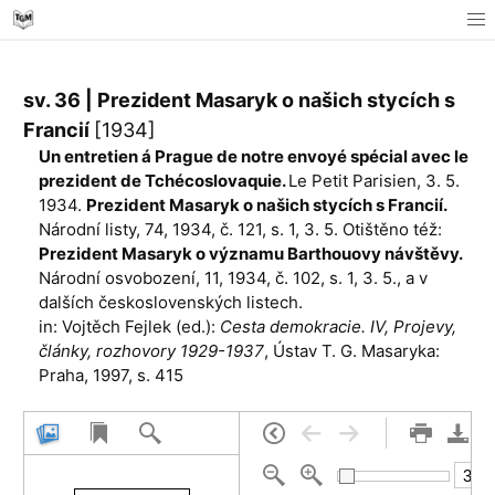
sv. 36 | Prezident Masaryk o našich stycích s
Francií
[1934]
Un entretien á Prague de notre envoyé spécial avec le
prezident de Tchécoslovaquie.
Le Petit Parisien, 3. 5.
1934.
Prezident Masaryk o našich stycích s Francií.
Národní listy, 74, 1934, č. 121, s. 1, 3. 5. Otištěno též:
Prezident Masaryk o významu Barthouovy návštěvy.
Národní osvobození, 11, 1934, č. 102, s. 1, 3. 5., a v
dalších čes­koslovenských listech.
in: Vojtěch Fejlek (ed.):
Cesta demokracie. IV, Projevy,
články, rozhovory 1929-1937
, Ústav T. G. Masaryka:
Praha, 1997, s. 415