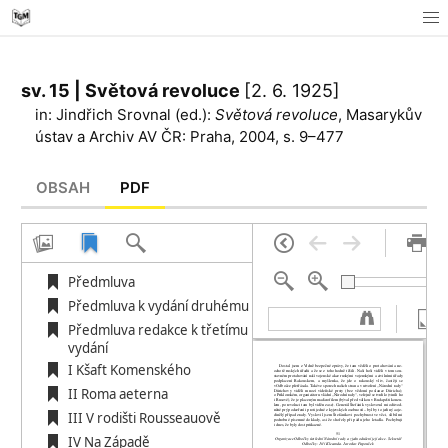
sv. 15 | Světová revoluce
[2. 6. 1925]
in: Jindřich Srovnal (ed.):
Světová revoluce
, Masarykův
ústav a Archiv AV ČR: Praha, 2004, s. 9–477
OBSAH
PDF