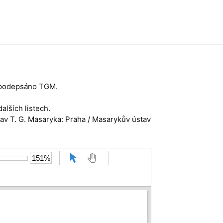
, podepsáno TGM.
 dalších listech.
tav T. G. Masaryka: Praha / Masarykův ústav