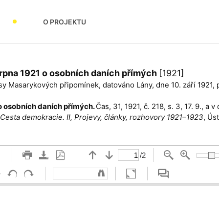
O PROJEKTU
 srpna 1921 o osobních daních přímých
[1921]
isy Masarykových připomínek, datováno Lány, dne 10. září 1921
o osobních daních přímých.
Čas, 31, 1921, č. 218, s. 3, 17. 9., a v
Cesta demokracie. II, Projevy, články, rozhovory 1921–1923
, Ús