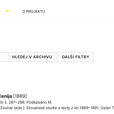
O PROJEKTU
DALŠÍ FILTRY
čenija
[1889]
1889, s. 287–288. Podepsáno M.
n Zouhar (eds.):
Slovanské studie a texty z let 1889–1891
, Ústav 