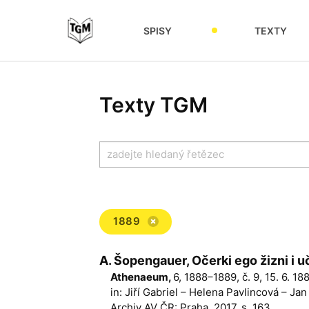
SPISY
TEXTY
Texty TGM
1889
A. Šopengauer, Očerki ego žizni i u
Athenaeum,
6, 1888–1889, č. 9, 15. 6. 
in: Jiří Gabriel – Helena Pavlincová – Ja
Archiv AV ČR: Praha, 2017, s. 163