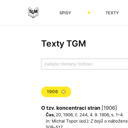
SPISY
TEXTY
Texty TGM
1906
O tzv. koncentraci stran
[1906]
Čas,
20, 1906, č. 244, 4. 9. 1906, s. 1–4.
in: Michal Topor (ed.):
Z bojů o náboženst
508–517