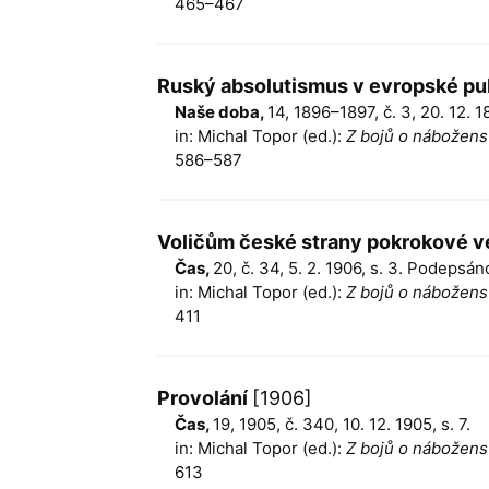
465–467
Ruský absolutismus v evropské pu
Naše doba,
14, 1896–1897, č. 3, 20. 12. 
in: Michal Topor (ed.):
Z bojů o náboženst
586–587
Voličům české strany pokrokové v
Čas,
20, č. 34, 5. 2. 1906, s. 3. Podepsán
in: Michal Topor (ed.):
Z bojů o náboženst
411
Provolání
[1906]
Čas,
19, 1905, č. 340, 10. 12. 1905, s. 7.
in: Michal Topor (ed.):
Z bojů o náboženst
613