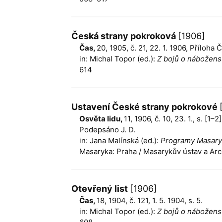
Česká strany pokroková
[1906]
Čas,
20, 1905, č. 21, 22. 1. 1906, Příloha 
in: Michal Topor (ed.):
Z bojů o náboženst
614
Ustavení České strany pokrokové
Osvěta lidu,
11, 1906, č. 10, 23. 1., s. [1–
Podepsáno J. D.
in: Jana Malínská (ed.):
Programy Masaryko
Masaryka: Praha / Masarykův ústav a Arc
Otevřený list
[1906]
Čas,
18, 1904, č. 121, 1. 5. 1904, s. 5.
in: Michal Topor (ed.):
Z bojů o náboženst