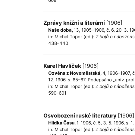
608
Zprávy knižní a literární
[1906]
Naše doba,
13, 1905–1906, č. 6, 20. 3. 
in: Michal Topor (ed.):
Z bojů o náboženst
438–440
Karel Havlíček
[1906]
Ozvěna z Novoměstská,
4, 1906–1907, č. 
12. 1906, s. 65–67. Podepsáno „univ. prof.
in: Michal Topor (ed.):
Z bojů o náboženst
590–601
Osvobození ruské literatury
[1906]
Hlídka Času,
1, 1906, č. 5, 3. 5. 1906, s.
in: Michal Topor (ed.):
Z bojů o náboženst